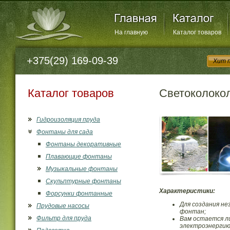
На главную
Каталог товаров
+375(29) 169-09-39
Хит 
Каталог товаров
Светоколоко
Гидроизоляция пруда
Фонтаны для сада
Фонтаны декоративные
Плавающие фонтаны
Музыкальные фонтаны
Скульптурные фонтаны
Характеристики:
Форсунки фонтанные
Для создания н
Прудовые насосы
фонтан;
Фильтр для пруда
Вам остается л
электроэнергию 